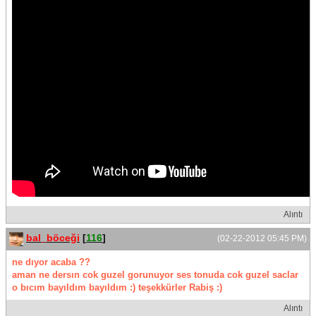
Alıntı
bal_böceği
[
116
]
(02-22-2012 05:45 PM)
ne dıyor acaba ??
aman ne dersın cok guzel gorunuyor ses tonuda cok guzel saclar
o bıcım bayıldım bayıldım :) teşekkürler Rabiş :)
Alıntı