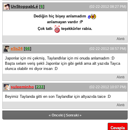
UnStoppabLé
[
6
]
(02-22-2012 08:27 PM)
Dediğin hiç bişey anlamadım
anlamayan vardır :P
Çok tatlı
teşekkürler rabia.
Alıntı
eSs24
[
66
]
(02-22-2012 08:57 PM)
Japonlar için mi çekmiş, Taylandlılar için mi onuda anlamadım :D
Başta selam veriş şekli Japonlar için gibi geldi ama alt yazıda Tayca
olunca olabilir mi diyor insan :D
Alıntı
şuleeminho
[
233
]
(02-22-2012 10:07 PM)
Beyimiz Taylanda gitti en son Taylandlar için altyazıda taice :D
Alıntı
«
Önceki
|
Sonraki
»
Cevapla