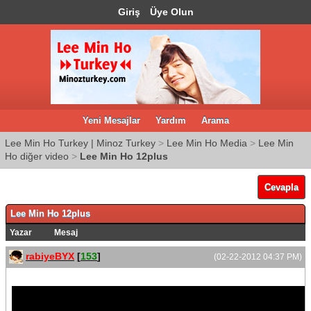
Giriş
Üye Olun
Yeni Mesajlar
Yardım
Arama
Lee Min Ho Turkey | Minoz Turkey
>
Lee Min Ho Media
>
Lee Min
Ho diğer video
>
Lee Min Ho 12plus
Cevapla
Lee Min Ho 12plus
Yazar
Mesaj
rabiyeBYX
[
153
]
(02-22-2012 04:37 PM)