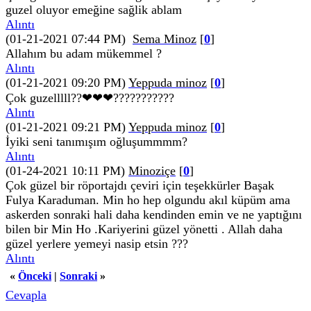
guzel oluyor emeğine sağlik ablam
Alıntı
(01-21-2021 07:44 PM)
Sema Minoz
[
0
]
Allahım bu adam mükemmel ?
Alıntı
(01-21-2021 09:20 PM)
Yeppuda minoz
[
0
]
Çok guzelllll??❤❤❤???????????
Alıntı
(01-21-2021 09:21 PM)
Yeppuda minoz
[
0
]
İyiki seni tanımışım oğluşummmm?
Alıntı
(01-24-2021 10:11 PM)
Minoziçe
[
0
]
Çok güzel bir röportajdı çeviri için teşekkürler Başak
Fulya Karaduman. Min ho hep olgundu akıl küpüm ama
askerden sonraki hali daha kendinden emin ve ne yaptığını
bilen bir Min Ho .Kariyerini güzel yönetti . Allah daha
güzel yerlere yemeyi nasip etsin ???
Alıntı
«
Önceki
|
Sonraki
»
Cevapla