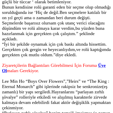
güçlü bir tüccar ‘ olarak betimleniyor.
Bunun kendisine rolü garanti eden bir seçme olup olmadığı
sorulduğunda ise ‘Hiç de değil.Ben seçmelere katılalı bir
on yıl geçti ama o zamandan beri durum değişti.
Seçmelerde başarısız olursam çok utanç verici olacağını
düşündüm ve rolü almaya karar verdim,bu yüzden buna
hazırlanmak için gerçekten çok çalıştım.” şeklinde
açıkladı.
“İyi bir şekilde oynamak için çok baskı altında hissettim.
Gerçekten çok gergin ve heyecanlıydım,ve rolü kaptığımda
gerçekten çok mutlu oldum.”diye ekledi.
Ziyaretçilerin Bağlantıları Görebilmesi İçin Foruma
Üye
Ol
maları Gerekiyor.
Lee Min Ho “Boys Over Flowers”,”Heirs” ve “The King :
Eternal Monarch” gibi işlerinde rakipsiz be senkronize(eş
zamanlı) bir yapı sergiledi.Hayranlarını “parlayan zırhlı
şövalye” rolleriyle etkiledi ve alışılmış karakterle zirvede
kalmaya devam edebilirdi fakat aktör değişiklik yapmaktan
çekinmiyor.