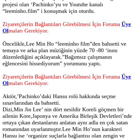
projesi olan ‘Pachinko’yu ve Youtube kanalı
“leeminho.film” i konuşmak için oturdu.
Ziyaretçilerin Bağlantıları Görebilmesi İçin Foruma
Üye
Ol
maları Gerekiyor.
Öncelikle,Lee Min Ho “leeminho film”den bahsetti ve
temaya ve arka plan müziğinin yüzde 70 -80 ‘inını
düzenlediğini açıklayarak.”Bağımsız çalışmanın
eğlencesini hissediyorum” yorumunu yaptı.
Ziyaretçilerin Bağlantıları Görebilmesi İçin Foruma
Üye
Ol
maları Gerekiyor.
Aktör,’Pachinko’daki Hansu rolü hakkında seçme
sınavlarından da bahsetti.
Dizi,Min Jin Lee’ nin dört nesildir Koreli göçmen bir
ailenin Kore,Japonya ve Amerika Birleşik Devletleri’nde
ortaya çıkan destanlarını anlatan aynı adla en çok satan
romanından uyarlanmıştır.Lee Min Ho’nun karakteri
Hansu ise ‘organize suçlarla bağlantısı olan zengin ve