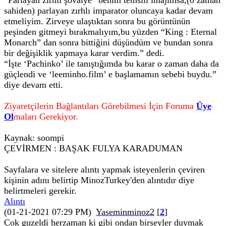
“Parlayan zırhlı şövalye” benim temsili imajımsa,(o zaman
sahiden) parlayan zırhlı imparator oluncaya kadar devam
etmeliyim. Zirveye ulaştıktan sonra bu görüntünün
peşinden gitmeyi bırakmalıyım,bu yüzden “King : Eternal
Monarch” dan sonra bittiğini düşündüm ve bundan sonra
bir değişiklik yapmaya karar verdim.” dedi.
“İşte ‘Pachinko’ ile tanıştığımda bu karar o zaman daha da
güçlendi ve ‘leeminho.film’ e başlamamın sebebi buydu.”
diye devam etti.
Ziyaretçilerin Bağlantıları Görebilmesi İçin Foruma
Üye
Ol
maları Gerekiyor.
Kaynak: soompi
ÇEVİRMEN : BAŞAK FULYA KARADUMAN
Sayfalara ve sitelere alıntı yapmak isteyenlerin çeviren
kişinin adını belirtip MinozTurkey'den alıntıdır diye
belirtmeleri gerekir.
Alıntı
(01-21-2021 07:29 PM)
Yaseminminoz2
[
2
]
Çok guzeldi herzaman ki gibi ondan birşeyler duymak