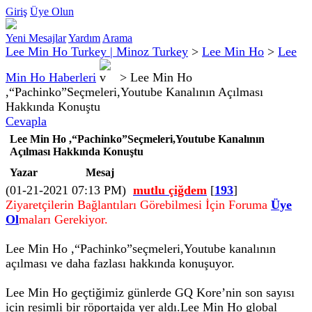
Giriş
Üye Olun
Yeni Mesajlar
Yardım
Arama
Lee Min Ho Turkey | Minoz Turkey
>
Lee Min Ho
>
Lee
Min Ho Haberleri
>
Lee Min Ho
,“Pachinko”Seçmeleri,Youtube Kanalının Açılması
Hakkında Konuştu
Cevapla
Lee Min Ho ,“Pachinko”Seçmeleri,Youtube Kanalının
Açılması Hakkında Konuştu
Yazar
Mesaj
(01-21-2021 07:13 PM)
mutlu çiğdem
[
193
]
Ziyaretçilerin Bağlantıları Görebilmesi İçin Foruma
Üye
Ol
maları Gerekiyor.
Lee Min Ho ,“Pachinko”seçmeleri,Youtube kanalının
açılması ve daha fazlası hakkında konuşuyor.
Lee Min Ho geçtiğimiz günlerde GQ Kore’nin son sayısı
için resimli bir röportajda yer aldı.Lee Min Ho global