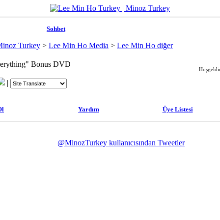
Sohbet
Minoz Turkey
>
Lee Min Ho Media
>
Lee Min Ho diğer
verything" Bonus DVD
Hoşgeldin
|
Ol
Yardım
Üye Listesi
@MinozTurkey kullanıcısından Tweetler