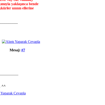
kımıyla yaklaşınca bende
ekkürler unnm ellerine
__________
Mesaj:
#7
__________
. ^^