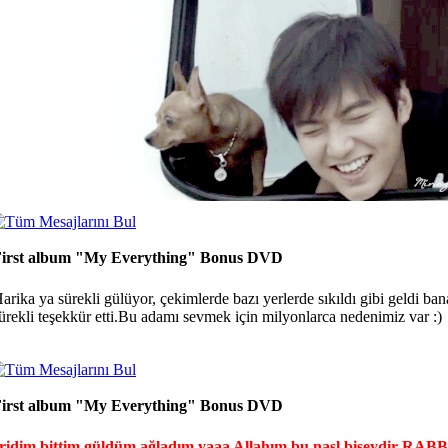
irst album "My Everything" Bonus DVD
arika ya sürekli gülüyor, çekimlerde bazı yerlerde sıkıldı gibi geldi b
ürekli teşekkür etti.Bu adamı sevmek için milyonlarca nedenimiz var :)
irst album "My Everything" Bonus DVD
ridim bittim güldüm ağladım yaaa Allahım bu nasl bişeydir RAB