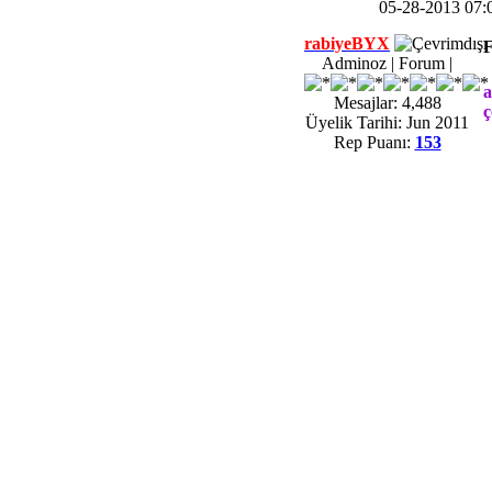
05-28-2013 07
rabiyeBYX
F
Adminoz | Forum |
a
Mesajlar: 4,488
ç
Üyelik Tarihi: Jun 2011
Rep Puanı:
153