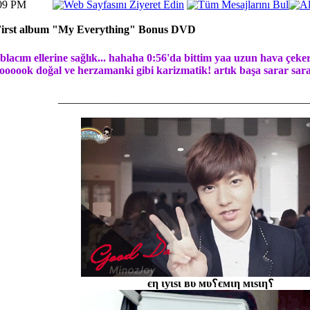
:09 PM
irst album "My Everything" Bonus DVD
blacım ellerine sağlık... hahaha 0:56'da bittim yaa uzun hava çeke
oooook doğal ve herzamanki gibi karizmatik! artık başa sarar sarar
_____________________________________________
єη ιуιѕι вυ мυ؟ємιη мιѕιη؟