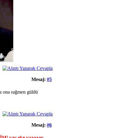
Mesaj:
#5
ana ona rağmen güldü
Mesaj:
#6
BİM! vay eke vaaaaay