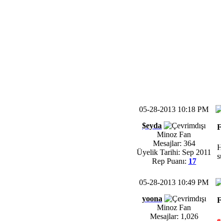
05-28-2013 10:18 PM
$eyda
F
Minoz Fan
Mesajlar: 364
H
Üyelik Tarihi: Sep 2011
s
Rep Puanı:
17
05-28-2013 10:49 PM
yoona
F
Minoz Fan
Mesajlar: 1,026
e