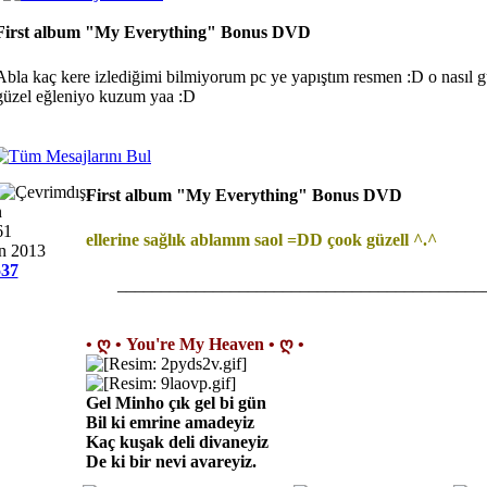
First album "My Everything" Bonus DVD
Abla kaç kere izlediğimi bilmiyorum pc ye yapıştım resmen :D o nasıl g
güzel eğleniyo kuzum yaa :D
First album "My Everything" Bonus DVD
n
61
ellerine sağlık ablamm saol =DD çook güzell ^.^
an 2013
537
__________________________________________
• ღ • You're My Heaven • ღ •
Gel Minho çık gel bi gün
Bil ki emrine amadeyiz
Kaç kuşak deli divaneyiz
De ki bir nevi avareyiz.