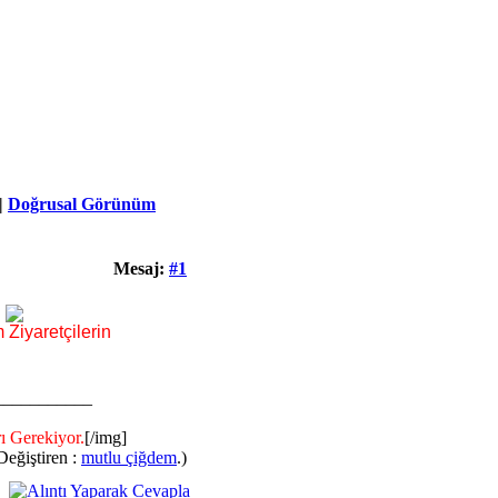
|
Doğrusal Görünüm
Mesaj:
#1
im
Ziyaretçilerin
___________
ı Gerekiyor.
[/img]
Değiştiren :
mutlu çiğdem
.)