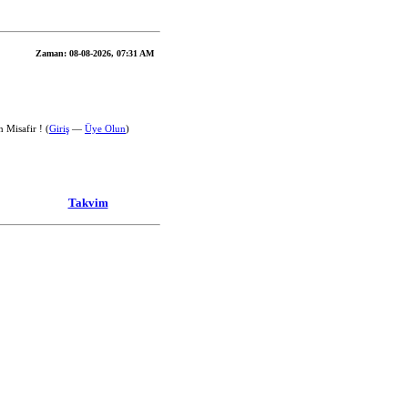
Zaman:
08-08-2026, 07:31 AM
 Misafir ! (
Giriş
—
Üye Olun
)
Takvim