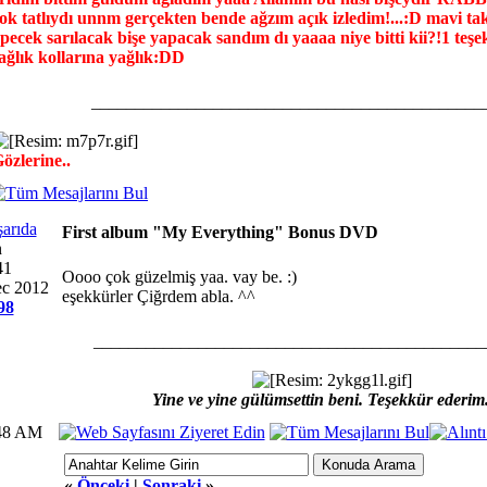
ok tatlıydı unnm gerçekten bende ağzım açık izledim!...:D mavi ta
pecek sarılacak bişe yapacak sandım dı yaaaa niye bitti kii?!1 teş
ağlık kollarına yağlık:DD
_____________________________________________
özlerine..
First album "My Everything" Bonus DVD
n
41
Oooo çok güzelmiş yaa. vay be. :)
ec 2012
eşekkürler Çiğrdem abla. ^^
98
_____________________________________________
Yine ve yine gülümsettin beni. Teşekkür ederim
:48 AM
«
Önceki
|
Sonraki
»