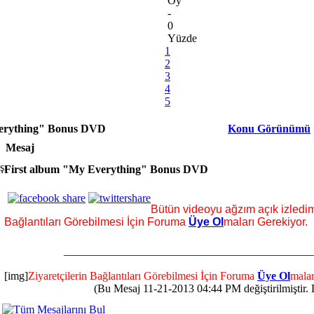
Oy
-
0
Yüzde
1
2
3
4
5
verything" Bonus DVD
Konu Görünümü
Mesaj
First album "My Everything" Bonus DVD
Bütün videoyu ağzım açık izled
Bağlantıları Görebilmesi İçin Foruma
Üye Ol
maları Gerekiyor.
____________________________________________
[img]
Ziyaretçilerin Bağlantıları Görebilmesi İçin Foruma
Üye Ol
malar
(Bu Mesaj 11-21-2013 04:44 PM değiştirilmiştir. 