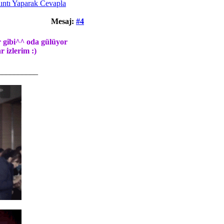
Mesaj:
#4
r gibi^^ oda gülüyor
 izlerim :)
__________