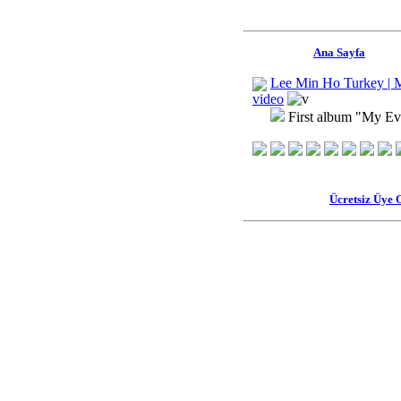
Ana Sayfa
Lee Min Ho Turkey | 
video
First album "My E
Ücretsiz Üye 