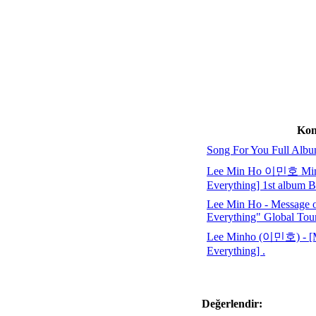
Kon
Song For You Full Al
Lee Min Ho 이민호 Min
Everything] 1st album
Lee Min Ho - Message 
Everything" Global Tou
Lee Minho (이민호) - [M
Everything] .
Değerlendir: