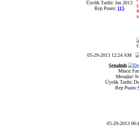
Üyelik Tarihi: Jan 2013
ç
Rep Puanı:
115
ö
s
G
05-29-2013 12:24 AM
Senalmh
Minoz Fa
Mesajlar: 9
Üyelik Tarihi: D
Rep Puanı:
05-29-2013 06