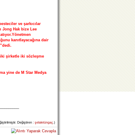
esteciler ve şarkıcılar
m Jong Hak bize Lee
nlatıyor.Yönetmen
ğunu kanıtlayacağına dair
”dedi.
ki şirketle iki sözleşme
ama yine de M Star Medya
_________
irilmiştir. Değiştiren :
şelaletüngaç
.)