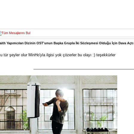
aith Yapımcıları Dizinin OST'unun Başka Grupla İki Sözleşmesi Olduğu İçin Dava Açtı
u tür şeyler olur MinHo'yla ilgisi yok çözerler bu olayı :) teşekkürler
________________________________________________