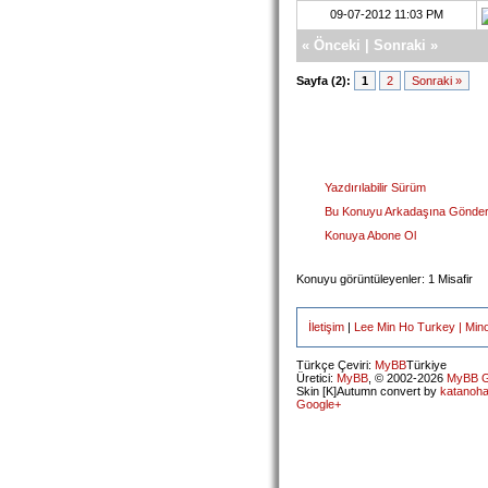
09-07-2012 11:03 PM
«
Önceki
|
Sonraki
»
Sayfa (2):
1
2
Sonraki »
Yazdırılabilir Sürüm
Bu Konuyu Arkadaşına Gönde
Konuya Abone Ol
Konuyu görüntüleyenler: 1 Misafir
İletişim
|
Lee Min Ho Turkey | Min
Türkçe Çeviri:
MyBB
Türkiye
Üretici:
MyBB
, © 2002-2026
MyBB G
Skin [K]Autumn convert by
katanoh
Google+