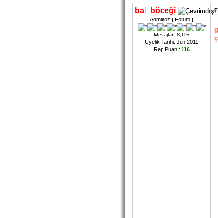
bal_böceği
F
Adminoz | Forum |
g
Mesajlar: 8,115
ç
Üyelik Tarihi: Jun 2011
Rep Puanı:
116