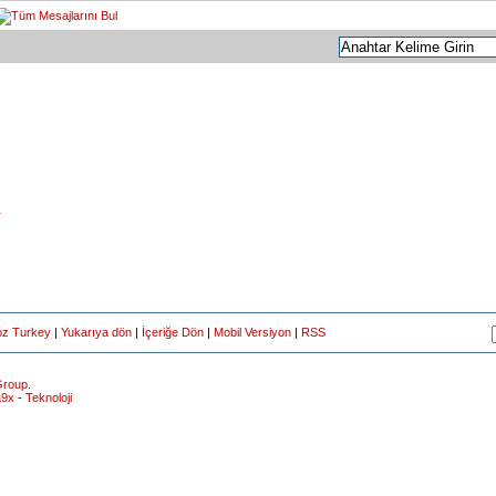
r
oz Turkey
|
Yukarıya dön
|
İçeriğe Dön
|
Mobil Versiyon
|
RSS
roup
.
a9x
-
Teknoloji