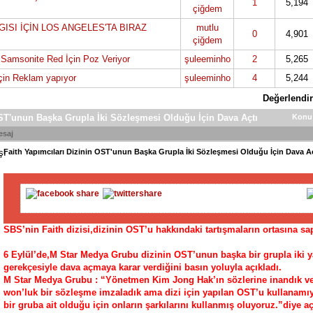
1
5,194
çiğdem
GISI İÇİN LOS ANGELES'TA BIRAZ
mutlu
0
4,901
çiğdem
Samsonite Red İçin Poz Veriyor
şuleeminho
2
5,265
çin Reklam yapıyor
şuleeminho
4
5,244
Değerlendir
OST'unun Başka Grupla İki Sözleşmesi Olduğu İçin Dava Açtı
Konu
esaj
Faith Yapımcıları Dizinin OST'unun Başka Grupla İki Sözleşmesi Olduğu İçin Dava A
SBS’nin Faith dizisi,dizinin OST’u hakkındaki tartışmaların ortasına 
6 Eylül’de,M Star Medya Grubu dizinin OST’unun başka bir grupla iki 
gerekçesiyle dava açmaya karar verdiğini basın yoluyla açıkladı.
M Star Medya Grubu : “Yönetmen Kim Jong Hak’ın sözlerine inandık ve 
won’luk bir sözleşme imzaladık ama dizi için yapılan OST’u kullanamıy
bir gruba ait olduğu için onların şarkılarını kullanmış oluyoruz.”diye 