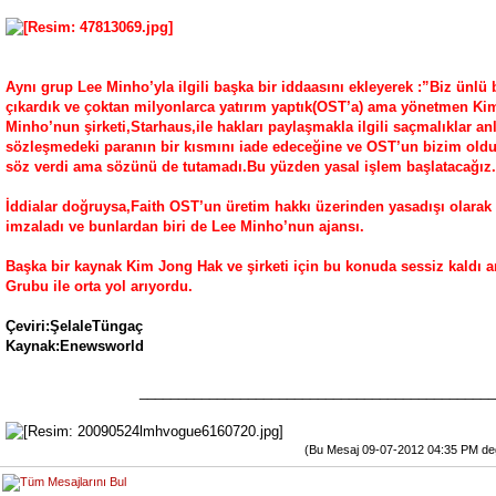
Aynı grup Lee Minho’yla ilgili başka bir iddaasını ekleyerek :”Biz ünlü b
çıkardık ve çoktan milyonlarca yatırım yaptık(OST’a) ama yönetmen Ki
Minho’nun şirketi,Starhaus,ile hakları paylaşmakla ilgili saçmalıklar a
sözleşmedeki paranın bir kısmını iade edeceğine ve OST’un bizim oldu
söz verdi ama sözünü de tutamadı.Bu yüzden yasal işlem başlatacağız.
İddialar doğruysa,Faith OST’un üretim hakkı üzerinden yasadışı olarak i
imzaladı ve bunlardan biri de Lee Minho’nun ajansı.
Başka bir kaynak Kim Jong Hak ve şirketi için bu konuda sessiz kaldı 
Grubu ile orta yol arıyordu.
Çeviri:ŞelaleTüngaç
Kaynak:Enewsworld
______________________________________________
(Bu Mesaj 09-07-2012 04:35 PM değişt