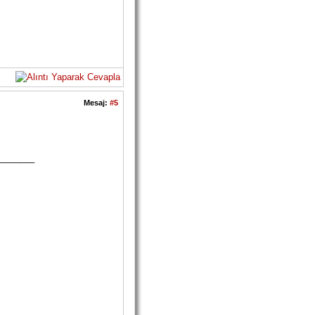
Mesaj:
#5
_______