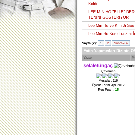
Kaldı
LEE MIN HO "ELLE" DER
TENINI GÖSTERİYOR
Lee Min Ho ve Kim Ji Soo 
Lee Min Ho Kore Turizmi İ
Sayfa (2):
1
2
Sonraki »
Faith Yapımcıları Dizinin 
Yazar
M
şelaletüngaç
Çevirmen
Mesajlar: 119
Üyelik Tarihi: Apr 2012
Rep Puanı:
15