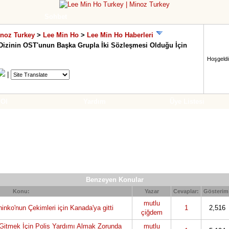
Sohbet
inoz Turkey
>
Lee Min Ho
>
Lee Min Ho Haberleri
 Dizinin OST'unun Başka Grupla İki Sözleşmesi Olduğu İçin
Hoşgeldin
|
 Ol
Yardım
Üye Listesi
Benzeyen Konular
Konu:
Yazar
Cevaplar:
Gösterim
mutlu
inko'nun Çekimleri için Kanada'ya gitti
1
2,516
çiğdem
Gitmek İçin Polis Yardımı Almak Zorunda
mutlu