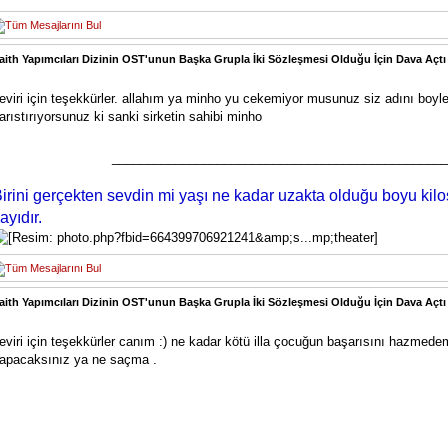
aith Yapımcıları Dizinin OST'unun Başka Grupla İki Sözleşmesi Olduğu İçin Dava Açtı
eviri için teşekkürler. allahım ya minho yu cekemiyor musunuz siz adını boyl
arıstırıyorsunuz ki sanki sirketin sahibi minho
________________________________________________
irini gerçekten sevdin mi yaşı ne kadar uzakta olduğu boyu kilo
ayıdır.
aith Yapımcıları Dizinin OST'unun Başka Grupla İki Sözleşmesi Olduğu İçin Dava Açtı
eviri için teşekkürler canım :) ne kadar kötü illa çocuğun başarısını hazmedem
apacaksınız ya ne saçma .