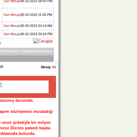
Son Mesaj
:08-25-2015 09:43 PM
Son Mesaj
:08-24-2015 11:05 PM
Son Mesaj
:08-03-2015 04:10 AM
Son Mesaj
:08-02-2015 04:24 PM
:
 Görünümü
|
Doğrusal Görünüm
çtı
Mesaj:
#1
saplanmış durumda.
yapım sözleşmesi imzaladığı
onun şirketiyle bir milyon
oruz.Dizinin patenti başka
açıklamada bulundu.