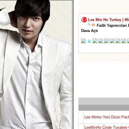
Ana Sayfa
Lee Min Ho Turkey | M
Faith Yapımcıları
Dava Açtı
Ücretsiz Üye
Lee Minho Yeni Dizisi Pach
LeeMinHo Çinde Tuvalete 