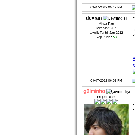
09-07-2012 05:42 PM
devran
F
Minoz Fan
Mesajlar: 267
c
Üyelik Tarihi: Jan 2012
k
Rep Puanı:
53
B
s
09-07-2012 06:39 PM
gülminho
F
ProjectTeam
ç
y