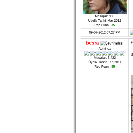
Mesajlar: 985
Üyelik Tarihi: Mar 2012
Rep Puanı:
35
09-07-2012 07:27 PM
besra
F
Adminoz
B
Mesajlar: 3,422
Üyelik Tarihi: Feb 2011
Rep Puanı:
85