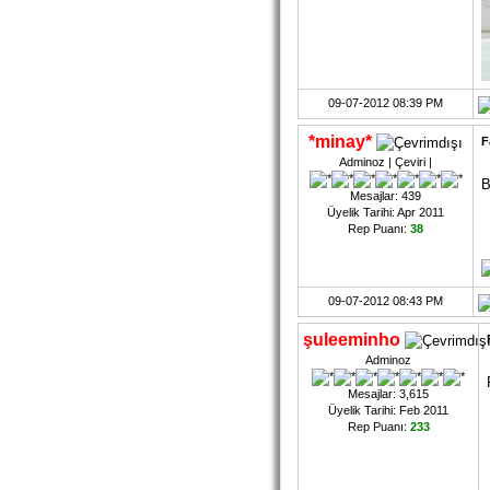
09-07-2012 08:39 PM
*minay*
F
Adminoz | Çeviri |
B
Mesajlar: 439
Üyelik Tarihi: Apr 2011
Rep Puanı:
38
09-07-2012 08:43 PM
şuleeminho
Adminoz
Mesajlar: 3,615
Üyelik Tarihi: Feb 2011
Rep Puanı:
233