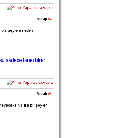
Mesaj:
#3
e pis seylere neden
_______
su sadece lanet birer
Mesaj:
#4
eyeceksiniz illa bir şeyler