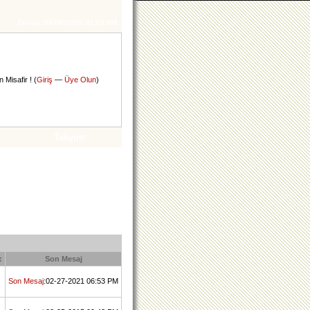
Zaman:
08-08-2026, 01:03 PM
 Misafir ! (
Giriş
—
Üye Olun
)
Takvim
:
Son Mesaj
Son Mesaj
:02-27-2021 06:53 PM