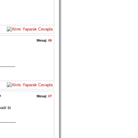
Mesaj:
#6
_______
ı
Mesaj:
#7
adı bi
________