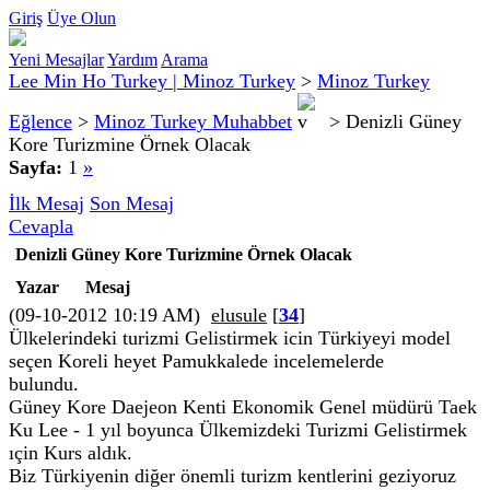
Giriş
Üye Olun
Yeni Mesajlar
Yardım
Arama
Lee Min Ho Turkey | Minoz Turkey
>
Minoz Turkey
Eğlence
>
Minoz Turkey Muhabbet
>
Denizli Güney
Kore Turizmine Örnek Olacak
Sayfa:
1
»
İlk Mesaj
Son Mesaj
Cevapla
Denizli Güney Kore Turizmine Örnek Olacak
Yazar
Mesaj
(09-10-2012 10:19 AM)
elusule
[
34
]
Ülkelerindeki turizmi Gelistirmek icin Türkiyeyi model
seçen Koreli heyet Pamukkalede incelemelerde
bulundu.
Güney Kore Daejeon Kenti Ekonomik Genel müdürü Taek
Ku Lee - 1 yıl boyunca Ülkemizdeki Turizmi Gelistirmek
ıçin Kurs aldık.
Biz Türkiyenin diğer önemli turizm kentlerini geziyoruz