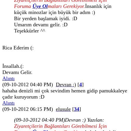
Ziyaretçilerin Bağlantıları Görebilmesi İçin
Foruma
Üye Ol
maları Gerekiyor.
İnsanlık için
küçük minozlar için büyük bir adım :)
Bir yerden başlamak iyidi. :D
Umarım devamı gelir. :D
Teşekkürler ^^
Rica Ederim (:
İnsallah.(:
Devamı Gelir.
Alıntı
(09-10-2012 04:40 PM)
Devran :)
[
4
]
hahaha denizli mi çok sevindim hemen gidip pamukkaleye
çadır kuruyorum :D
Alıntı
(09-10-2012 06:15 PM)
elusule
[
34
]
(09-10-2012 04:40 PM)
Devran :) Yazılan:
Ziyaretçilerin Bağlantıları Görebilmesi İçin