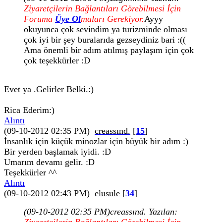
Ziyaretçilerin Bağlantıları Görebilmesi İçin
Foruma
Üye Ol
maları Gerekiyor.
Ayyy
okuyunca çok sevindim ya turizminde olması
çok iyi bir şey buralarıda gezseydiniz bari :((
Ama önemli bir adım atılmış paylaşım için çok
çok teşekkürler :D
Evet ya .Gelirler Belki.:)
Rica Ederim:)
Alıntı
(09-10-2012 02:35 PM)
creassınd.
[
15
]
İnsanlık için küçük minozlar için büyük bir adım :)
Bir yerden başlamak iyidi. :D
Umarım devamı gelir. :D
Teşekkürler ^^
Alıntı
(09-10-2012 02:43 PM)
elusule
[
34
]
(09-10-2012 02:35 PM)
creassınd. Yazılan: