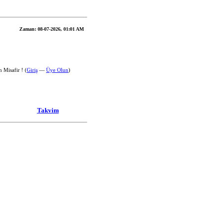
Zaman:
08-07-2026, 01:01 AM
 Misafir ! (
Giriş
—
Üye Olun
)
Takvim