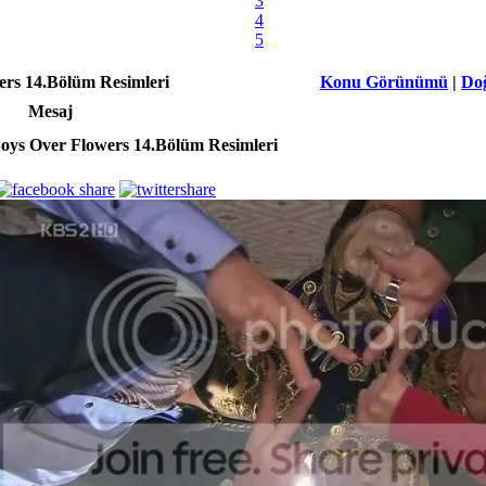
3
4
5
ers 14.Bölüm Resimleri
Konu Görünümü
|
Do
Mesaj
oys Over Flowers 14.Bölüm Resimleri