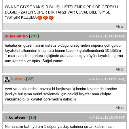
ONA NE GİYSE YAKIŞIR BU İŞİ LİSTELEMEK PEK DE GEREKLİ
DEĞİL:)) ZATEN SÜPER BİR TARZI VAR ÇUVAL BİLE GİYSE
YAKIŞIR KUZUMA
Alıntı
şuleeminho
[
233
]
(04-11-2011 06:34 PM)
hahaha en güzel halinin üstsüz olduğunu seçmeleri süperdi çok güldüm
kıyafetli hallerinden 5 numara benim favori kıyafetlerindendi 10 Bölüm
T-max paradise şarkısı eşliğinde arabadan iniş yürüyüs kıyafeti taşıma
tam karizma ve öpüş. Sağol canım
Alıntı
Nurhan
[
22
]
(04-11-2011 06:51 PM)
evet ya o bölümdeki havası bi başkaydı:)) benim favorimde kantine
jandiye buluşma yerini söylemek için geldiği kıyafet ama giyipte
yakışmadığı bi kıyafet göremedim daha:)))
Alıntı
Tikolateas~
[
10
]
(04-11-2011 10:43 PM)
Nurhancım katılıyorum 1 süper ya duş sahnesi şu an kalbim nasıl