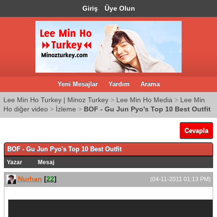
Giriş
Üye Olun
Yeni Mesajlar
Yardım
Arama
Lee Min Ho Turkey | Minoz Turkey
>
Lee Min Ho Media
>
Lee Min
Ho diğer video
>
İzleme
>
BOF - Gu Jun Pyo's Top 10 Best Outfit
Cevapla
BOF - Gu Jun Pyo's Top 10 Best Outfit
Yazar
Mesaj
Nurhan
[
22
]
(04-11-2011 01:13 PM)