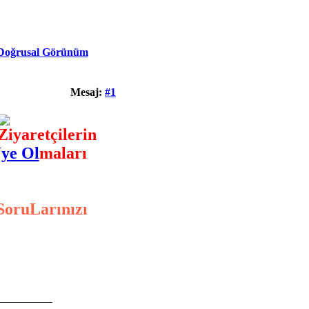
Doğrusal Görünüm
Mesaj:
#1
Ziyaretçilerin
ye Ol
maları
SoruLarınızı
__________