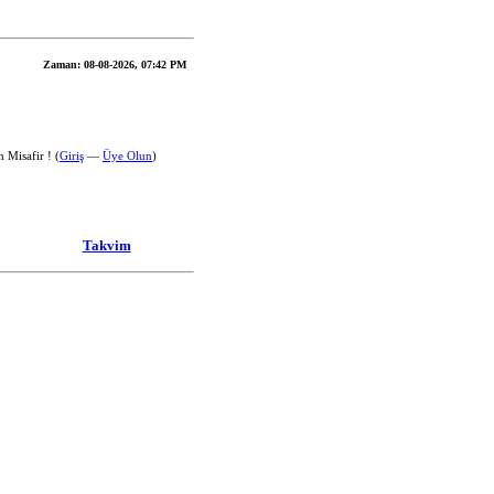
Zaman:
08-08-2026, 07:42 PM
 Misafir ! (
Giriş
—
Üye Olun
)
Takvim