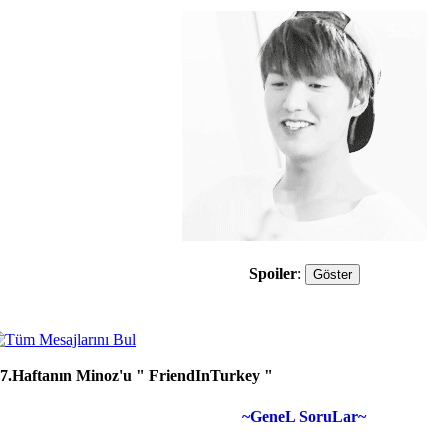
Spoiler
:
7.Haftanın Minoz'u " FriendInTurkey "
~GeneL SoruLar~