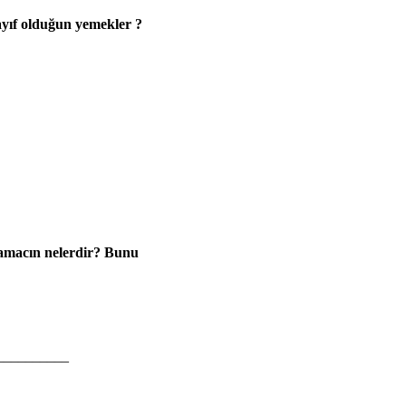
ayıf olduğun yemekler ?
 amacın nelerdir? Bunu
__________