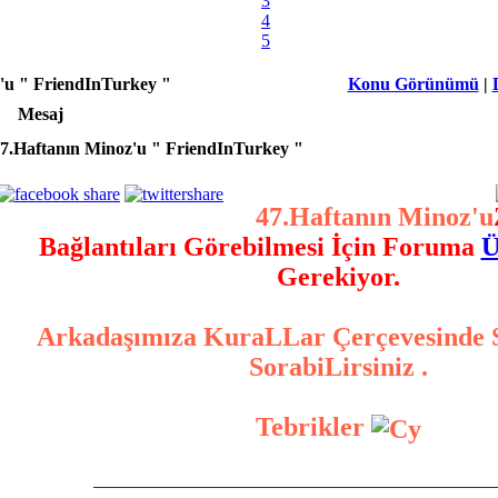
3
4
5
'u " FriendInTurkey "
Konu Görünümü
|
Mesaj
7.Haftanın Minoz'u " FriendInTurkey "
47.Haftanın Minoz'u
Bağlantıları Görebilmesi İçin Foruma
Ü
Gerekiyor.
Arkadaşımıza KuraLLar Çerçevesinde 
SorabiLirsiniz .
Tebrikler
_____________________________________________