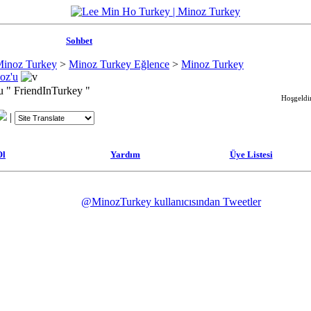
Sohbet
Minoz Turkey
>
Minoz Turkey Eğlence
>
Minoz Turkey
oz'u
u " FriendInTurkey "
Hoşgeldin
|
Ol
Yardım
Üye Listesi
@MinozTurkey kullanıcısından Tweetler