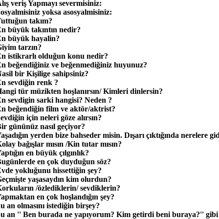
lış veriş Yapmayı severmisiniz:
osyalmisiniz yoksa asosyalmisiniz:
uttuğun takım?
n büyük takıntın nedir?
n büyük hayalin?
iyim tarzın?
n istikrarlı olduğun konu nedir?
n beğendiğiniz ve beğenmediğiniz huyunuz?
asil bir Kişilige sahipsiniz?
n sevdiğin renk ?
angi tür müzikten hoşlanırsın/ Kimleri dinlersin?
n sevdigin sarki hangisi? Neden ?
n beğendiğin film ve aktör/aktrist?
evdiğin için neleri göze alırsın?
ir gününüz nasıl geçiyor?
aşadığın yerden bize bahseder misin. Dışarı çıktığında nerelere gid
olay bağışlar mısın /Kin tutar mısın?
aptığın en büyük çılgınlık?
ugünlerde en çok duyduğun söz?
vde yokluğunu hissettiğin şey?
eçmişte yaşasaydın kim olurdun?
orkuların /özlediklerin/ sevdiklerin?
apmaktan en çok hoşlandığın şey?
u an olmasını istediğin birşey?
u an '' Ben burada ne yapıyorum? Kim getirdi beni buraya?'' gib