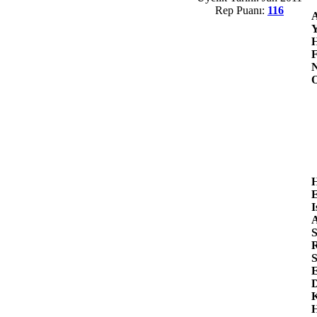
Rep Puanı:
116
A
Y
H
F
N
O
H
E
I
A
S
R
S
E
D
K
H