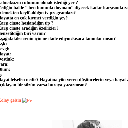
almaksızın ruhunun olmak istediği yer ?
ediğin halde '' ben bununla doymam'' diyecek kadar karşısında z
zlemekten keyif aldığın tv programları?
ayatta en çok kıymet verdiğin şey?
arşı cinste hoşlandığın tip ?
arşı cinste aradığın özellikler?
enzetildiğin biri varmı?
şağıdakiler senin için ne ifade ediyor/kısaca tanımlar mısın?
şk:
evgi:
ayat:
ostluk:
ara:
Ölüm:
ş:
ayat felsefen nedir? Hayatına yön veren düşüncelerin veya hayat
çıklayan bir sözün varsa buraya yazarmısın?
olay gelsin
_____________________________________________