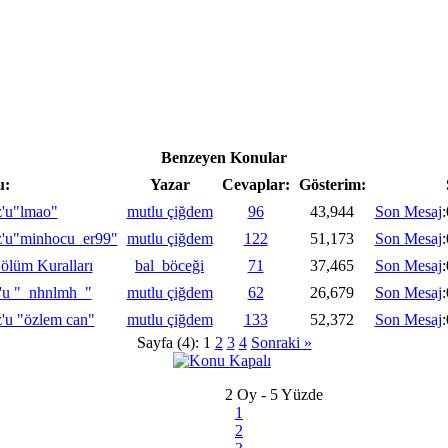
Benzeyen Konular
u:
Yazar
Cevaplar:
Gösterim:
z'u"lmao"
mutlu çiğdem
96
43,944
Son Mesaj
z'u"minhocu_er99"
mutlu çiğdem
122
51,173
Son Mesaj
ölüm Kuralları
bal_böceği
71
37,465
Son Mesaj
z'u "_nhnlmh_"
mutlu çiğdem
62
26,679
Son Mesaj
z'u "özlem can"
mutlu çiğdem
133
52,372
Son Mesaj
Sayfa (4):
1
2
3
4
Sonraki »
2 Oy - 5 Yüzde
1
2