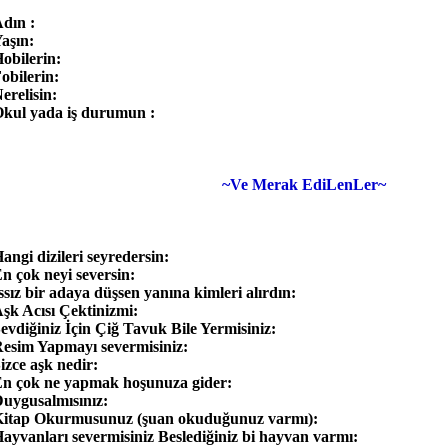
dın :
aşın:
obilerin:
obilerin:
erelisin:
kul yada iş durumun :
~Ve Merak EdiLenLer~
angi dizileri seyredersin:
n çok neyi seversin:
ssız bir adaya düşsen yanına kimleri alırdın:
şk Acısı Çektinizmi:
evdiğiniz İçin Çiğ Tavuk Bile Yermisiniz:
esim Yapmayı severmisiniz:
izce aşk nedir:
n çok ne yapmak hoşunuza gider:
uygusalmısınız:
itap Okurmusunuz (şuan okuduğunuz varmı):
ayvanları severmisiniz Beslediğiniz bi hayvan varmı: