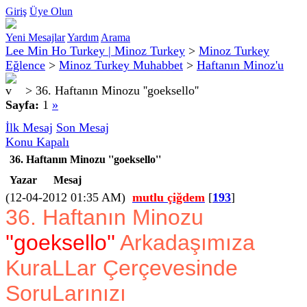
Giriş
Üye Olun
Yeni Mesajlar
Yardım
Arama
Lee Min Ho Turkey | Minoz Turkey
>
Minoz Turkey
Eğlence
>
Minoz Turkey Muhabbet
>
Haftanın Minoz'u
>
36. Haftanın Minozu ''goeksello''
Sayfa:
1
»
İlk Mesaj
Son Mesaj
Konu Kapalı
36. Haftanın Minozu ''goeksello''
Yazar
Mesaj
(12-04-2012 01:35 AM)
mutlu çiğdem
[
193
]
36. Haftanın Minozu
''goeksello''
Arkadaşımıza
KuraLLar Çerçevesinde
SoruLarınızı