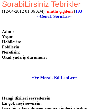
SorabiLirsiniz.Tebrikler
(12-04-2012 01:36 AM)
mutlu çiğdem
[
193
]
~GeneL SoruLar~
Adın :
Yaşın:
Hobilerin:
Fobilerin:
Nerelisin:
Okul yada iş durumun :
~Ve Merak EdiLenLer~
Hangi dizileri seyredersin:
En çok neyi seversin:
Issız bir adaya düşsen yanına kimleri alırdın: