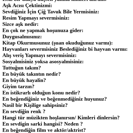
Aşk Acısı Çektinizmi:
Sevdiğiniz İçin Çiğ Tavuk Bile Yermisiniz:
Resim Yapmayı severmisiniz:
Sizce aşk nedir:
En çok ne yapmak hoşunuza gider:
Duygusalmısınız:
Kitap Okurmusunuz (şuan okuduğunuz varmı):
Hayvanları severmisiniz Beslediğiniz bi hayvan varmı:
Alış veriş Yapmayı severmisiniz:
Sosyalmisiniz yoksa asosyalmisiniz:
Tuttuğun takım?
En büyük takıntın nedir?
En büyük hayalin?
Giyim tarzın?
En istikrarlı olduğun konu nedir?
En beğendiğiniz ve beğenmediğiniz huyunuz?
Nasil bir Kişilige sahipsiniz?
En sevdiğin renk ?
Hangi tür müzikten hoşlanırsın/ Kimleri dinlersin?
En sevdigin sarki hangisi? Neden ?
En beğendiğin film ve aktör/aktrist?