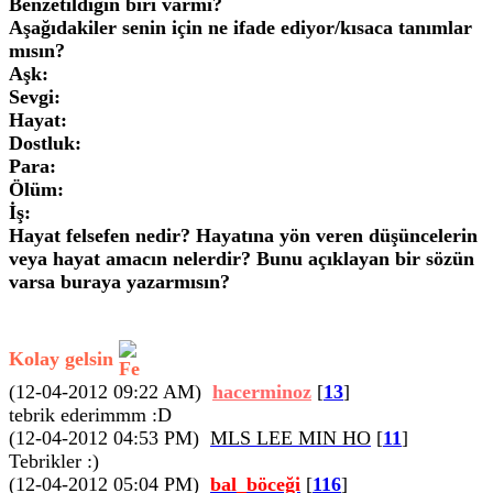
Benzetildiğin biri varmı?
Aşağıdakiler senin için ne ifade ediyor/kısaca tanımlar
mısın?
Aşk:
Sevgi:
Hayat:
Dostluk:
Para:
Ölüm:
İş:
Hayat felsefen nedir? Hayatına yön veren düşüncelerin
veya hayat amacın nelerdir? Bunu açıklayan bir sözün
varsa buraya yazarmısın?
Kolay gelsin
(12-04-2012 09:22 AM)
hacerminoz
[
13
]
tebrik ederimmm :D
(12-04-2012 04:53 PM)
MLS LEE MIN HO
[
11
]
Tebrikler :)
(12-04-2012 05:04 PM)
bal_böceği
[
116
]