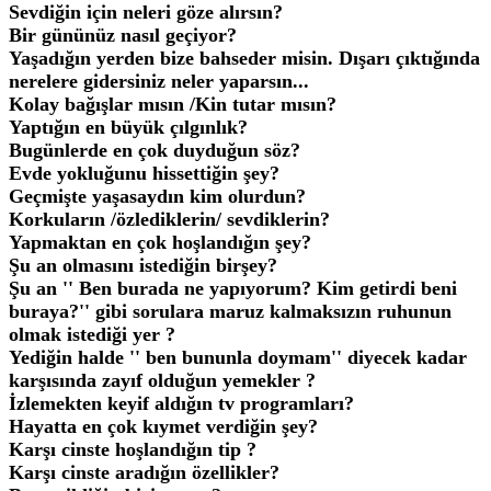
Sevdiğin için neleri göze alırsın?
Bir gününüz nasıl geçiyor?
Yaşadığın yerden bize bahseder misin. Dışarı çıktığında
nerelere gidersiniz neler yaparsın...
Kolay bağışlar mısın /Kin tutar mısın?
Yaptığın en büyük çılgınlık?
Bugünlerde en çok duyduğun söz?
Evde yokluğunu hissettiğin şey?
Geçmişte yaşasaydın kim olurdun?
Korkuların /özlediklerin/ sevdiklerin?
Yapmaktan en çok hoşlandığın şey?
Şu an olmasını istediğin birşey?
Şu an '' Ben burada ne yapıyorum? Kim getirdi beni
buraya?'' gibi sorulara maruz kalmaksızın ruhunun
olmak istediği yer ?
Yediğin halde '' ben bununla doymam'' diyecek kadar
karşısında zayıf olduğun yemekler ?
İzlemekten keyif aldığın tv programları?
Hayatta en çok kıymet verdiğin şey?
Karşı cinste hoşlandığın tip ?
Karşı cinste aradığın özellikler?