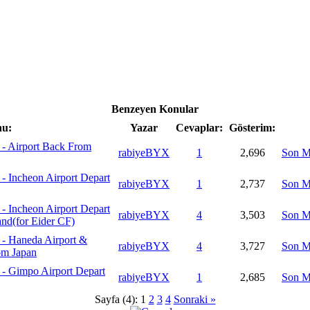
Benzeyen Konular
u:
Yazar
Cevaplar:
Gösterim:
- Airport Back From
rabiyeBYX
1
2,696
Son M
- Incheon Airport Depart
rabiyeBYX
1
2,737
Son M
- Incheon Airport Depart
rabiyeBYX
4
3,503
Son M
nd(for Eider CF)
- Haneda Airport &
rabiyeBYX
4
3,727
Son M
om Japan
- Gimpo Airport Depart
rabiyeBYX
1
2,685
Son M
Sayfa (4):
1
2
3
4
Sonraki »