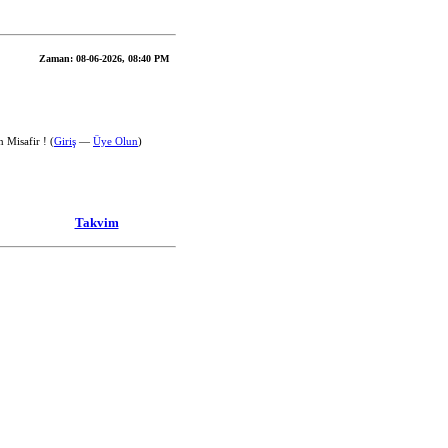
Zaman:
08-06-2026, 08:40 PM
 Misafir ! (
Giriş
—
Üye Olun
)
Takvim