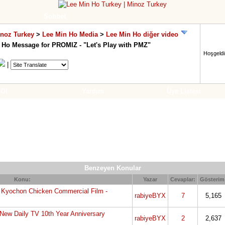
Sohbet
inoz Turkey
>
Lee Min Ho Media
>
Lee Min Ho diğer video
n Ho Message for PROMIZ - "Let's Play with PMZ"
Hoşgeldin
|
 Ol
Yardım
Üye Listesi
Benzeyen Konular
Konu:
Yazar
Cevaplar:
Gösterim
r Kyochon Chicken Commercial Film -
rabiyeBYX
7
5,165
 New Daily TV 10th Year Anniversary
rabiyeBYX
2
2,637