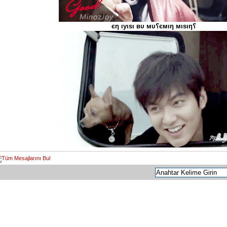
єη ιуιѕι вυ мυ؟ємιη мιѕιη؟