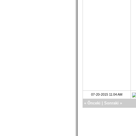
07-20-2015 11:04 AM
«
Önceki
|
Sonraki
»