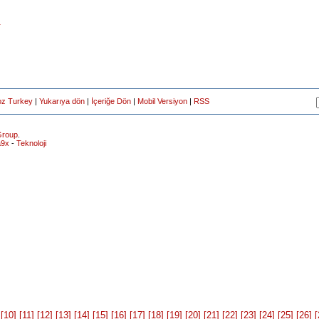
r
oz Turkey
|
Yukarıya dön
|
İçeriğe Dön
|
Mobil Versiyon
|
RSS
roup
.
a9x
-
Teknoloji
[10]
[11]
[12]
[13]
[14]
[15]
[16]
[17]
[18]
[19]
[20]
[21]
[22]
[23]
[24]
[25]
[26]
[