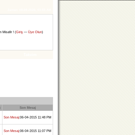
Zaman:
08-08-2026, 03:55 AM
 Misafir ! (
Giriş
—
Üye Olun
)
Takvim
:
Son Mesaj
Son Mesaj
:06-04-2015 11:48 PM
Son Mesaj
:06-04-2015 11:07 PM