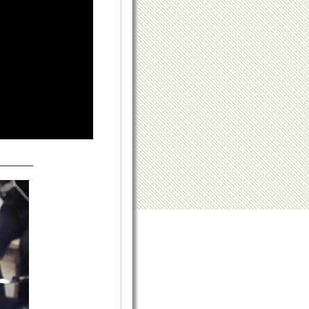
_______