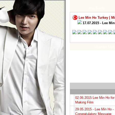
Ana Sayfa
Lee Min Ho Turkey | M
17.07.2015 - Lee Mi
Ücretsiz Üye
02.06.2015 Lee Min Ho fo
Making Film
29.05.2015 - Lee Min Ho -
Congratulatory Message