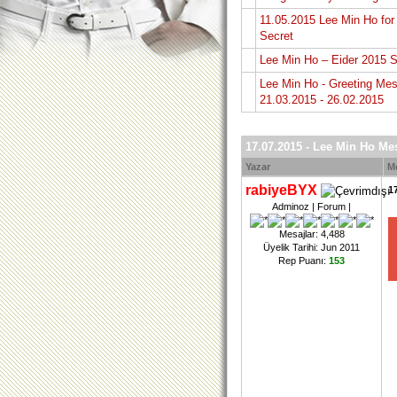
11.05.2015 Lee Min Ho for
Secret
Lee Min Ho – Eider 2015 
Lee Min Ho - Greeting Mes
21.03.2015 - 26.02.2015
17.07.2015 - Lee Min Ho Me
Yazar
M
rabiyeBYX
1
Adminoz | Forum |
Mesajlar: 4,488
Üyelik Tarihi: Jun 2011
Rep Puanı:
153