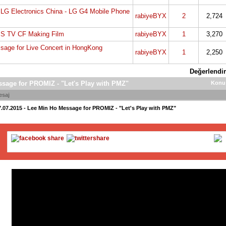
 LG Electronics China - LG G4 Mobile Phone
rabiyeBYX
2
2,724
SS TV CF Making Film
rabiyeBYX
1
3,270
sage for Live Concert in HongKong
rabiyeBYX
1
2,250
Değerlendir
ssage for PROMIZ - "Let's Play with PMZ"
Konu
esaj
7.07.2015 - Lee Min Ho Message for PROMIZ - "Let's Play with PMZ"