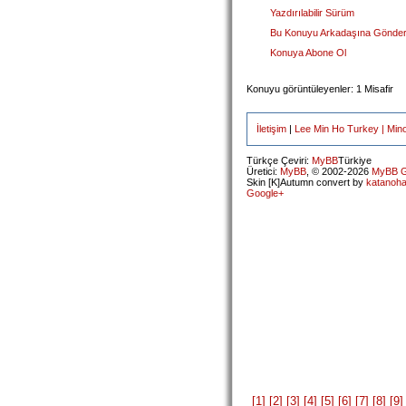
Yazdırılabilir Sürüm
Bu Konuyu Arkadaşına Gönde
Konuya Abone Ol
Konuyu görüntüleyenler: 1 Misafir
İletişim
|
Lee Min Ho Turkey | Min
Türkçe Çeviri:
MyBB
Türkiye
Üretici:
MyBB
, © 2002-2026
MyBB G
Skin [K]Autumn convert by
katanoh
Google+
[1]
[2]
[3]
[4]
[5]
[6]
[7]
[8]
[9]