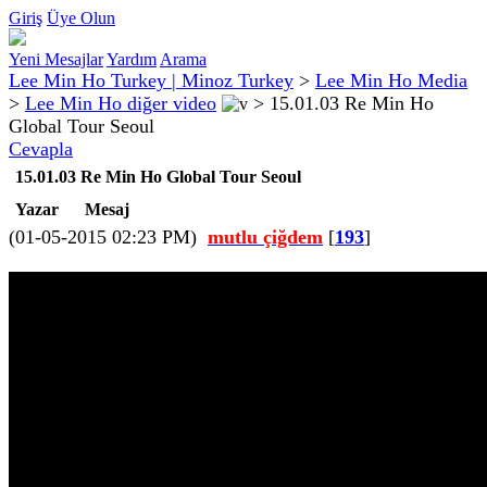
Giriş
Üye Olun
Yeni Mesajlar
Yardım
Arama
Lee Min Ho Turkey | Minoz Turkey
>
Lee Min Ho Media
>
Lee Min Ho diğer video
>
15.01.03 Re Min Ho
Global Tour Seoul
Cevapla
15.01.03 Re Min Ho Global Tour Seoul
Yazar
Mesaj
(01-05-2015 02:23 PM)
mutlu çiğdem
[
193
]