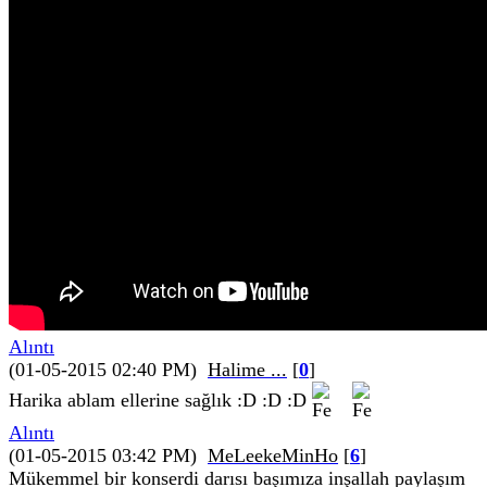
Alıntı
(01-05-2015 02:40 PM)
Halime ...
[
0
]
Harika ablam ellerine sağlık :D :D :D
Alıntı
(01-05-2015 03:42 PM)
MeLeekeMinHo
[
6
]
Mükemmel bir konserdi darısı başımıza inşallah paylaşım