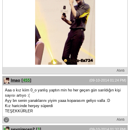
Alıntı
lmao
[
455
]
(09-10-2014 01:24 PM)
Aaa o kız kiim 0_o yanlış yaptın min ho her geçen gün sarıldığın kişi
sayısı artıyo :(
Ayy bn senin yanaklarını yiyim yaaa koparasım geliyo valla :D
Kız haricinde herşey süperdi
TEŞEKKÜRLER
Alıntı
sevgirecep2
[
3
]
(09-10-2014 01:32 PM)