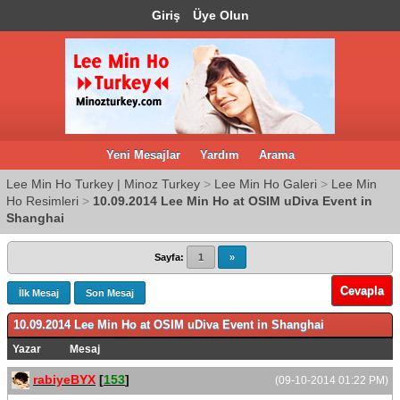
Giriş
Üye Olun
Yeni Mesajlar
Yardım
Arama
Lee Min Ho Turkey | Minoz Turkey
>
Lee Min Ho Galeri
>
Lee Min
Ho Resimleri
>
10.09.2014 Lee Min Ho at OSIM uDiva Event in
Shanghai
Sayfa:
1
»
Cevapla
İlk Mesaj
Son Mesaj
10.09.2014 Lee Min Ho at OSIM uDiva Event in Shanghai
Yazar
Mesaj
rabiyeBYX
[
153
]
(09-10-2014 01:22 PM)